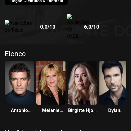
Ficção Científica & Fantasia
0.0
/10
6.0
/10
Elenco
Antonio
Melanie
Birgitte Hjort
Dylan
Banderas
Griffith
Sørensen
McDermott