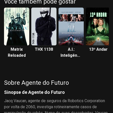
Você também pode gostar
Matrix
THX 1138
A.I.:
13º Andar
Reloaded
Inteligência
Artificial
Sobre Agente do Futuro
Sinopse de Agente do Futuro
Jacq Vaucan, agente de seguros da Robotics Corporation
por volta de 2060, investiga rotineiramente casos de
manipulação de robôs. Numa de suas descobertas, Vaucan