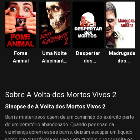
Fome
Uma Noite
Despertar
Madrugada
Animal
Alucinante
dos
dos
2
Mortos
Mortos
Sobre A Volta dos Mortos Vivos 2
Sinopse de A Volta dos Mortos Vivos 2
Barris misteriosos caem de um caminhão do exército perto
de um cemitério abandonado. Quando pessoas da
vizinhança abrem esses barris, deixam escapar um líquido
verde que transforma os vivos em zumbis e ressuscita os