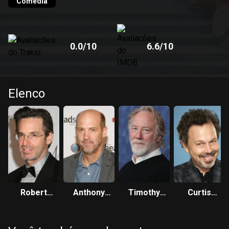
Comédia
0.0
/10
6.6
/10
Elenco
Robert
Anthony
Timothy
Curtis
Carradine
Edwards
Busfield
Armstrong