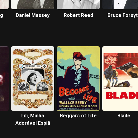
ig
Daniel Massey
Robert Reed
Bruce Forsyt
Lili, Minha
Beggars of Life
Blade
Adorável Espiã