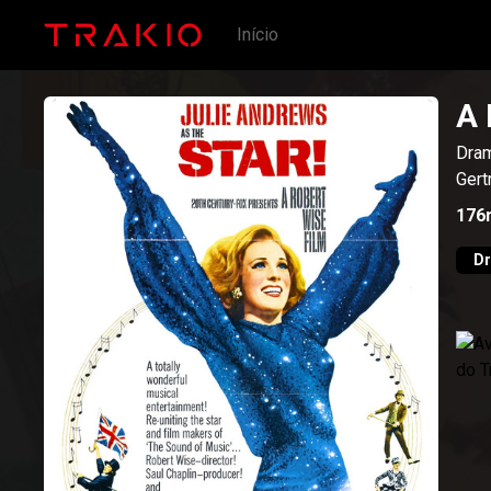
Início
A 
Dram
Gert
176
D