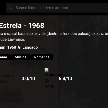
Estrela
- 1968
a musical baseado na vida (dentro e fora dos palcos) da atriz br
rude Lawrence.
min
1968
G
Lançado
rama
Música
Romance
0.0
/10
6.4
/10