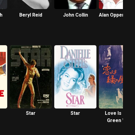
h
Beryl Reid
John Collin
Alan Oppenhei
Star
Star
Love Is in th
Green Wind