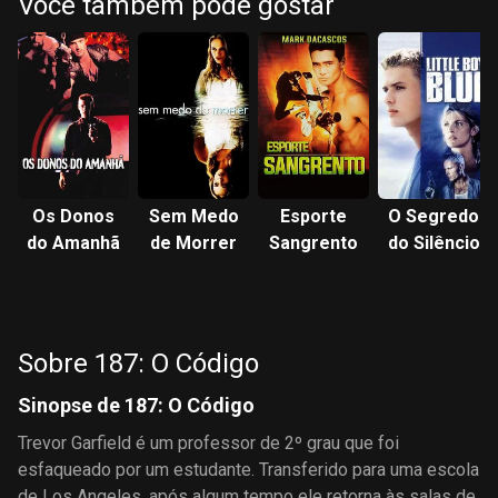
Você também pode gostar
Os Donos
Sem Medo
Esporte
O Segredo
do Amanhã
de Morrer
Sangrento
do Silêncio
Sobre 187: O Código
Sinopse de 187: O Código
Trevor Garfield é um professor de 2º grau que foi
esfaqueado por um estudante. Transferido para uma escola
de Los Angeles, após algum tempo ele retorna às salas de