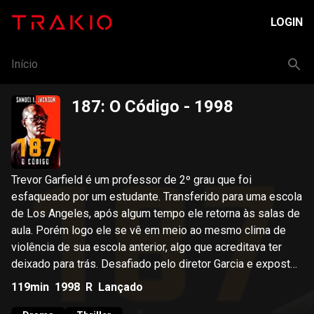
LOGIN
Início
187: O Código
- 1998
Trevor Garfield é um professor de 2º grau que foi
esfaqueado por um estudante. Transferido para uma escola
de Los Angeles, após algum tempo ele retorna às salas de
aula. Porém logo ele se vê em meio ao mesmo clima de
violência de sua escola anterior, algo que acreditava ter
deixado para trás. Desafiado pelo diretor Garcia e exposto
aos professores, que sofrem com a destruição do local,
119min
1998
R
Lançado
Trevor decide tomar uma atitude heróica frente a situação.