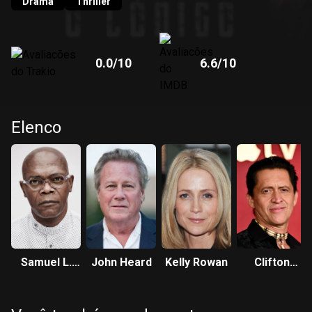
Drama
Thriller
0.0
/10
6.6
/10
Elenco
Samuel L.
John Heard
Kelly Rowan
Clifton
Jackson
Collins Jr.